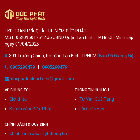
HKD TRANH VÀ QUÀ LƯU NIỆM ĐỨC PHÁT
MST: 052095017512 do UBND Quận Tân Bình, TP Hồ Chí Minh cấp
ngày 01/04/2025
301 Trường Chinh, Phường Tân Bình, TPHCM
(Bản Đồ Đường Đi)
0905298479
|
0905298479
ducphatgoldart.ceo@gmail.com
VỀ CHÚNG TÔI
THÔNG TIN HỮU ÍCH
Giới thiệu
Tư Vấn Quà Tặng
Khánh vàng Đức Phát
Lời Chúc Hay
CHÍNH SÁCH & QUY ĐỊNH
Chính sách bảo mật thông tin