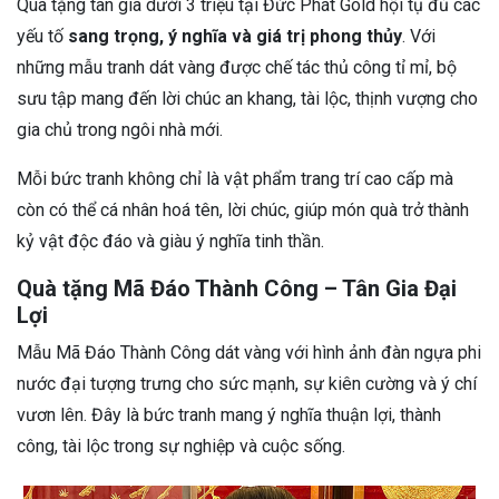
Quà tặng tân gia dưới 3 triệu tại Đức Phát Gold hội tụ đủ các
yếu tố
sang trọng, ý nghĩa và giá trị phong thủy
. Với
những mẫu tranh dát vàng được chế tác thủ công tỉ mỉ, bộ
sưu tập mang đến lời chúc an khang, tài lộc, thịnh vượng cho
gia chủ trong ngôi nhà mới.
Mỗi bức tranh không chỉ là vật phẩm trang trí cao cấp mà
còn có thể cá nhân hoá tên, lời chúc, giúp món quà trở thành
kỷ vật độc đáo và giàu ý nghĩa tinh thần.
Quà tặng Mã Đáo Thành Công – Tân Gia Đại
Lợi
Mẫu Mã Đáo Thành Công dát vàng với hình ảnh đàn ngựa phi
nước đại tượng trưng cho sức mạnh, sự kiên cường và ý chí
vươn lên. Đây là bức tranh mang ý nghĩa thuận lợi, thành
công, tài lộc trong sự nghiệp và cuộc sống.