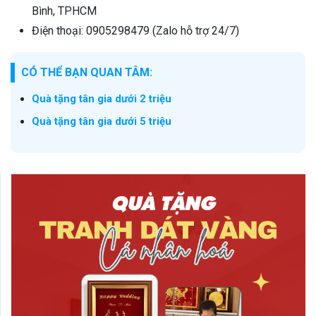
Bình, TPHCM
Điện thoại: 0905298479 (Zalo hỗ trợ 24/7)
CÓ THỂ BẠN QUAN TÂM:
Quà tặng tân gia dưới 2 triệu
Quà tặng tân gia dưới 5 triệu