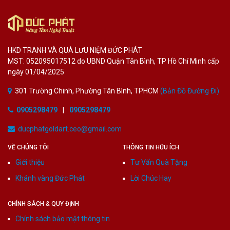
HKD TRANH VÀ QUÀ LƯU NIỆM ĐỨC PHÁT
MST: 052095017512 do UBND Quận Tân Bình, TP Hồ Chí Minh cấp
ngày 01/04/2025
301 Trường Chinh, Phường Tân Bình, TPHCM
(Bản Đồ Đường Đi)
0905298479
|
0905298479
ducphatgoldart.ceo@gmail.com
VỀ CHÚNG TÔI
THÔNG TIN HỮU ÍCH
Giới thiệu
Tư Vấn Quà Tặng
Khánh vàng Đức Phát
Lời Chúc Hay
CHÍNH SÁCH & QUY ĐỊNH
Chính sách bảo mật thông tin