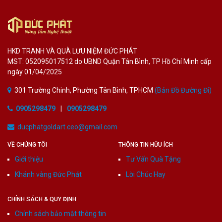
HKD TRANH VÀ QUÀ LƯU NIỆM ĐỨC PHÁT
MST: 052095017512 do UBND Quận Tân Bình, TP Hồ Chí Minh cấp
ngày 01/04/2025
301 Trường Chinh, Phường Tân Bình, TPHCM
(Bản Đồ Đường Đi)
0905298479
|
0905298479
ducphatgoldart.ceo@gmail.com
VỀ CHÚNG TÔI
THÔNG TIN HỮU ÍCH
Giới thiệu
Tư Vấn Quà Tặng
Khánh vàng Đức Phát
Lời Chúc Hay
CHÍNH SÁCH & QUY ĐỊNH
Chính sách bảo mật thông tin