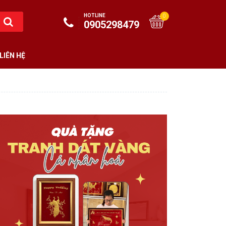
HOTLINE
0
0905298479
LIÊN HỆ