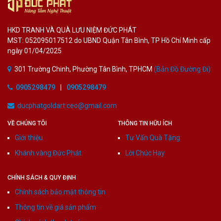
HKD TRANH VÀ QUÀ LƯU NIỆM ĐỨC PHÁT
MST: 052095017512 do UBND Quận Tân Bình, TP Hồ Chí Minh cấp
ngày 01/04/2025
301 Trường Chinh, Phường Tân Bình, TPHCM
(Bản Đồ Đường Đi)
0905298479
|
0905298479
ducphatgoldart.ceo@gmail.com
VỀ CHÚNG TÔI
THÔNG TIN HỮU ÍCH
Giới thiệu
Tư Vấn Quà Tặng
Khánh vàng Đức Phát
Lời Chúc Hay
CHÍNH SÁCH & QUY ĐỊNH
Chính sách bảo mật thông tin
Thông tin về giá sản phẩm