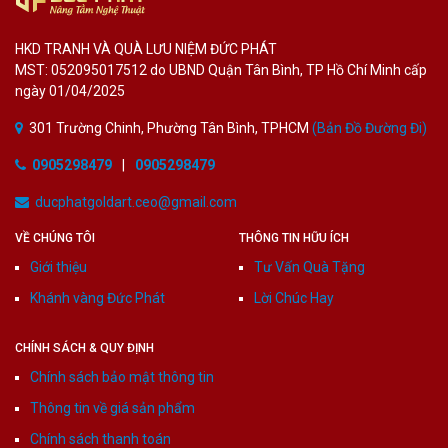
HKD TRANH VÀ QUÀ LƯU NIỆM ĐỨC PHÁT
MST: 052095017512 do UBND Quận Tân Bình, TP Hồ Chí Minh cấp
ngày 01/04/2025
301 Trường Chinh, Phường Tân Bình, TPHCM
(Bản Đồ Đường Đi)
0905298479
|
0905298479
ducphatgoldart.ceo@gmail.com
VỀ CHÚNG TÔI
THÔNG TIN HỮU ÍCH
Giới thiệu
Tư Vấn Quà Tặng
Khánh vàng Đức Phát
Lời Chúc Hay
CHÍNH SÁCH & QUY ĐỊNH
Chính sách bảo mật thông tin
Thông tin về giá sản phẩm
Chính sách thanh toán