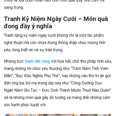
chính là lựa chọn hoàn hảo cho món quà đầy tình cảm và
sang trọng.
Tranh Kỷ Niệm Ngày Cưới – Món quà
đong đầy ý nghĩa
Tranh tặng kỷ niệm ngày cưới không chỉ là một tác phẩm
nghệ thuật mà còn chứa đựng thông điệp chúc mừng tình
yêu, lòng biết ơn và sự trân trọng.
Những bức
tranh dát vàng
với họa tiết, chữ thư pháp tinh xảo,
mang những lời chúc yêu thương như “Trăm Năm Tình Viên
Mãn”, “Bạc Đầu Nghĩa Phu Thê”, hay những câu thơ tri ân gửi
đến ông bà, bố mẹ trong dịp này như “Công Dưỡng Dục
Ngàn Năm Ghi Tạc – Đức Sinh Thành Muôn Thuở Nào Quên”
sẽ là những món quà gây ấn tượng và mang đến những cảm
xúc hạnh phúc tuyệt vời.