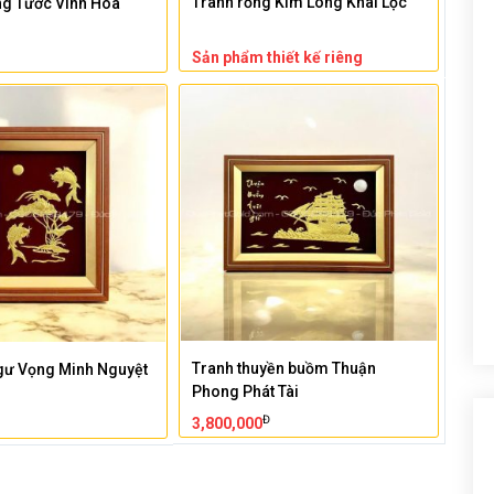
Tranh rồng Kim Long Khai Lộc
ng Tước Vinh Hoa
Sản phẩm thiết kế riêng
Tranh thuyền buồm Thuận
gư Vọng Minh Nguyệt
Phong Phát Tài
Đ
3,800,000