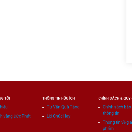
NG TÔI
THÔNG TIN HỮU ÍCH
CHÍNH SÁCH & QUY 
thiệu
Tư Vấn Quà Tặng
Chính sách bảo
thông tin
h vàng Đức Phát
Lời Chúc Hay
Thông tin về gi
phẩm