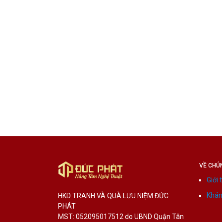
VỀ CHÚ
Giới 
Khán
HKD TRANH VÀ QUÀ LƯU NIỆM ĐỨC
PHÁT
MST: 052095017512 do UBND Quận Tân