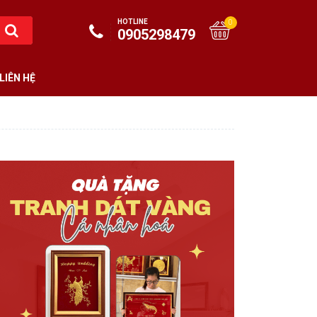
HOTLINE
0
0905298479
LIÊN HỆ