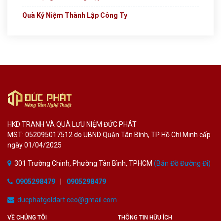
Quà Kỷ Niệm Thành Lập Công Ty
HKD TRANH VÀ QUÀ LƯU NIỆM ĐỨC PHÁT
MST: 052095017512 do UBND Quận Tân Bình, TP Hồ Chí Minh cấp
ngày 01/04/2025
301 Trường Chinh, Phường Tân Bình, TPHCM
(Bản Đồ Đường Đi)
0905298479
|
0905298479
ducphatgoldart.ceo@gmail.com
VỀ CHÚNG TÔI
THÔNG TIN HỮU ÍCH