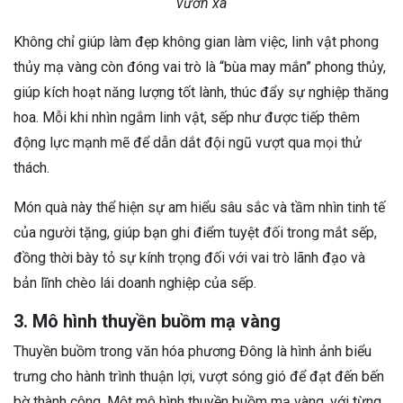
vươn xa
Không chỉ giúp làm đẹp không gian làm việc, linh vật phong
thủy mạ vàng còn đóng vai trò là “bùa may mắn” phong thủy,
giúp kích hoạt năng lượng tốt lành, thúc đẩy sự nghiệp thăng
hoa. Mỗi khi nhìn ngắm linh vật, sếp như được tiếp thêm
động lực mạnh mẽ để dẫn dắt đội ngũ vượt qua mọi thử
thách.
Món quà này thể hiện sự am hiểu sâu sắc và tầm nhìn tinh tế
của người tặng, giúp bạn ghi điểm tuyệt đối trong mắt sếp,
đồng thời bày tỏ sự kính trọng đối với vai trò lãnh đạo và
bản lĩnh chèo lái doanh nghiệp của sếp.
3. Mô hình thuyền buồm mạ vàng
Thuyền buồm trong văn hóa phương Đông là hình ảnh biểu
trưng cho hành trình thuận lợi, vượt sóng gió để đạt đến bến
bờ thành công. Một mô hình thuyền buồm mạ vàng, với từng