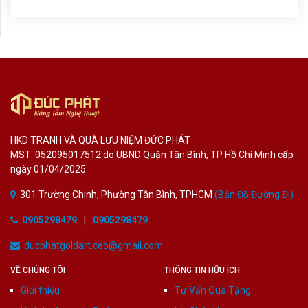
HKD TRANH VÀ QUÀ LƯU NIỆM ĐỨC PHÁT
MST: 052095017512 do UBND Quận Tân Bình, TP Hồ Chí Minh cấp
ngày 01/04/2025
301 Trường Chinh, Phường Tân Bình, TPHCM
(Bản Đồ Đường Đi)
0905298479
|
0905298479
ducphatgoldart.ceo@gmail.com
VỀ CHÚNG TÔI
THÔNG TIN HỮU ÍCH
Giới thiệu
Tư Vấn Quà Tặng