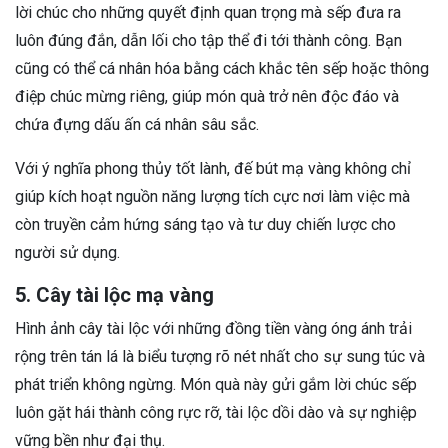
lời chúc cho những quyết định quan trọng mà sếp đưa ra
luôn đúng đắn, dẫn lối cho tập thể đi tới thành công. Bạn
cũng có thể cá nhân hóa bằng cách khắc tên sếp hoặc thông
điệp chúc mừng riêng, giúp món quà trở nên độc đáo và
chứa đựng dấu ấn cá nhân sâu sắc.
Với ý nghĩa phong thủy tốt lành, đế bút mạ vàng không chỉ
giúp kích hoạt nguồn năng lượng tích cực nơi làm việc mà
còn truyền cảm hứng sáng tạo và tư duy chiến lược cho
người sử dụng.
5. Cây tài lộc mạ vàng
Hình ảnh cây tài lộc với những đồng tiền vàng óng ánh trải
rộng trên tán lá là biểu tượng rõ nét nhất cho sự sung túc và
phát triển không ngừng. Món quà này gửi gắm lời chúc sếp
luôn gặt hái thành công rực rỡ, tài lộc dồi dào và sự nghiệp
vững bền như đại thụ.