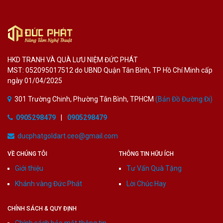
HKD TRANH VÀ QUÀ LƯU NIỆM ĐỨC PHÁT
MST: 052095017512 do UBND Quận Tân Bình, TP Hồ Chí Minh cấp
ngày 01/04/2025
301 Trường Chinh, Phường Tân Bình, TPHCM
(Bản Đồ Đường Đi)
0905298479
|
0905298479
ducphatgoldart.ceo@gmail.com
VỀ CHÚNG TÔI
THÔNG TIN HỮU ÍCH
Giới thiệu
Tư Vấn Quà Tặng
Khánh vàng Đức Phát
Lời Chúc Hay
CHÍNH SÁCH & QUY ĐỊNH
Chính sách bảo mật thông tin