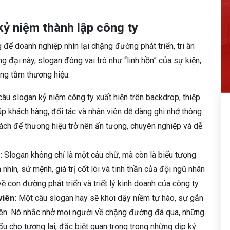
kỷ niệm thành lập công ty
 để doanh nghiệp nhìn lại chặng đường phát triển, tri ân
ng đại này, slogan đóng vai trò như “linh hồn” của sự kiện,
âng tầm thương hiệu.
âu slogan kỷ niệm công ty xuất hiện trên backdrop, thiệp
úp khách hàng, đối tác và nhân viên dễ dàng ghi nhớ thông
cách để thương hiệu trở nên ấn tượng, chuyên nghiệp và dễ
:
Slogan không chỉ là một câu chữ, mà còn là biểu tượng
hìn, sứ mệnh, giá trị cốt lõi và tinh thần của đội ngũ nhân
ề con đường phát triển và triết lý kinh doanh của công ty.
viên:
Một câu slogan hay sẽ khơi dậy niềm tự hào, sự gắn
viên. Nó nhắc nhở mọi người về chặng đường đã qua, những
u cho tương lai, đặc biệt quan trọng trong những dịp kỷ