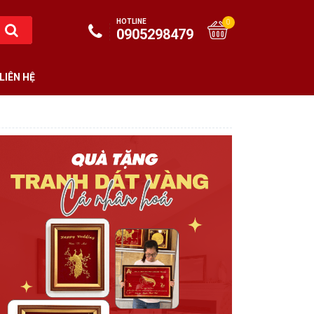
HOTLINE
0
0905298479
LIÊN HỆ