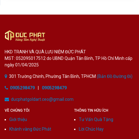
HKD TRANH VÀ QUÀ LƯU NIỆM ĐỨC PHÁT
MST: 052095017512 do UBND Quận Tân Bình, TP Hồ Chí Minh cấp
ngày 01/04/2025
301 Trường Chinh, Phường Tân Bình, TPHCM
(Bản Đồ Đường Đi)
0905298479
|
0905298479
ducphatgoldart.ceo@gmail.com
VỀ CHÚNG TÔI
THÔNG TIN HỮU ÍCH
Giới thiệu
Tư Vấn Quà Tặng
Khánh vàng Đức Phát
Lời Chúc Hay